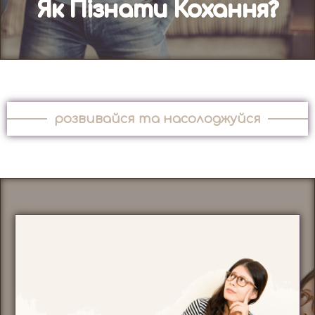
Як Пізнати Кохання?
розвивайся та насолоджуйся