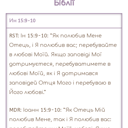
Біблії
Ин 15:9-10
RST: Ін 15:9-10: “Як полюбив Мене
Отець, і Я полюбив вас; перебувайте
в любові Моїй. Якщо заповіді Мої
дотримуєтеся, перебуватимете в
любові Моїй, як і Я дотримався
заповідей Отця Мого і перебуваю в
Його любові.”
MDR: Іоанн 15:9-10: “Як Отець Мій
полюбив Мене, так і Я полюбив вас: