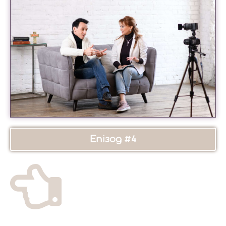
Епізод #4