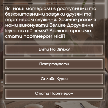
Всі наші матеріали є доступними та
безкоштовними завдяки друзям та
партнерам служіння. Хочете разом з
нами виконувати Велике Доручення
Ісуса на цій землі? Ласкаво просимо
стати партнером місії!
Бути На Зв'язку
Пожертвувати
Онлайн Курси
Стати Партнером