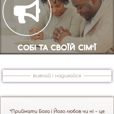
СОБІ ТА СВОЇЙ СІМ'Ї
вивчай і надихайся
"Приймати Бога і Його любов чи ні - це