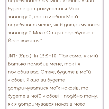
перебувайте ж у Моїй любові. Якщо
будете дотримуватися Моїх
заповідей, то і в любові Моїй
перебуватимете, як Я дотримувався
заповідей Мого Отця і перебуваю в
Його кохання.”
JNTr (Євр.): Ін 15:9-10: “Так само, як мій
Батько полюбив мене, так і я
полюбив вас. Отже, будьте в моїй
любові. Якщо ви будете
дотримуватися моїх наказів, то
будете в моїй любові – подібно тому,
як я дотримувався наказів мого