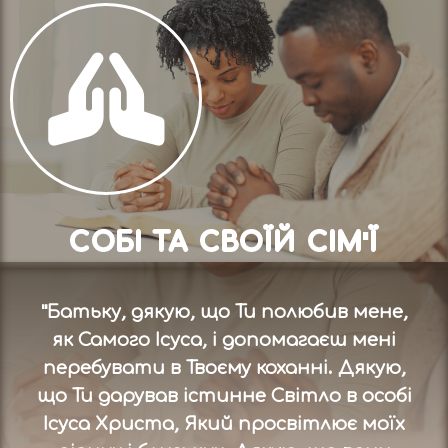
СОБІ ТА СВОЇЙ СІМ'Ї
"Батьку, дякую, що Ти полюбив мене,
як Самого Ісуса, і допомагаєш мені
перебувати в Твоєму коханні. Дякую,
що Ти дарував істинне Світло в особі
Ісуса Христа, Який просвітлює моїх