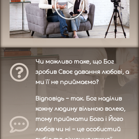
Чи можливо таке, що Бог
зробив Своє давання любові, а
ми її не приймаємо?
Відповідь – так. Бог наділив
кожну людину вільною волею,
тому приймати Бога і Його
любов чи ні – це особистий