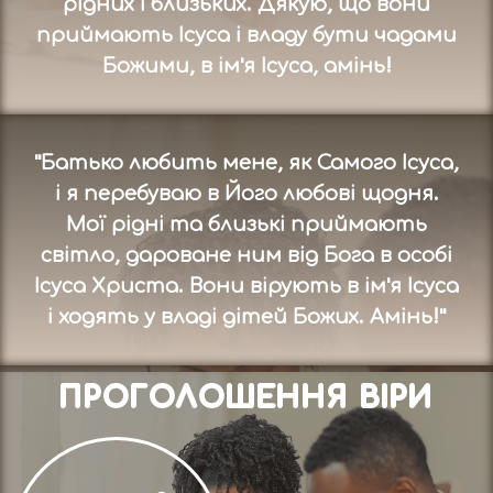
рідних і близьких. Дякую, що вони
приймають Ісуса і владу бути чадами
Божими, в ім'я Ісуса, амінь!
"Батько любить мене, як Самого Ісуса,
і я перебуваю в Його любові щодня.
Мої рідні та близькі приймають
світло, дароване ним від Бога в особі
Ісуса Христа. Вони вірують в ім'я Ісуса
і ходять у владі дітей Божих. Амінь!"
ПРОГОЛОШЕННЯ ВІРИ