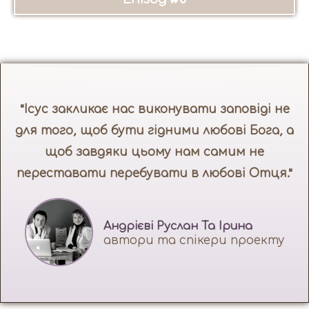
"Ісус закликає нас виконувати заповіді не
для того, щоб бути гідними любові Бога, а
щоб завдяки цьому нам самим не
переставати перебувати в любові Отця."
Андрієві Руслан Та Ірина
автори та спікери проекту