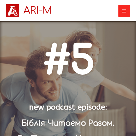
ARI-M
#5
new podcast episode​:
Біблія Читаємо Разом.