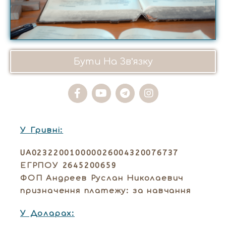
Бути На Зв'язку
У Гривні:
UA023220010000026004320076737
ЕГРПОУ 2645200659
ФОП Андреев Руслан Николаевич
призначення платежу: за навчання
У Доларах: