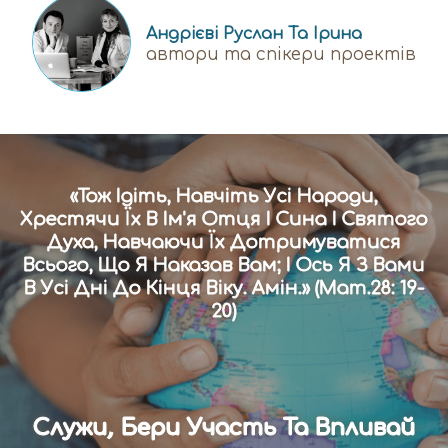
Андрієві Руслан Та Ірина
автори та спікери проектів
«Тож Ідіть, Навчіть Усі Народи,
Хрестячи Їх В Ім'я Отця І Сина І Святого
Духа, Навчаючи Їх Дотримуватися
Всього, Що Я Наказав Вам; І Ось Я З Вами
В Усі Дні До Кінця Віку. Амін.» (Мат.28: 19-
20)
Служи, Бери Участь Та Впливай