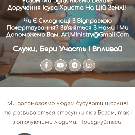
Разом Ми Здійснюємо Велике
Доручення Ісуса Христа На Цій Землі!
Чи Є Складнощі З Відправкою
Пожертвування? Зв'яжіться З Нами І Ми
Допоможемо Вам: Ari.ministry@gmail.com
Служи, Бери Участь І Впливай
Ми допомагаємо людям будувати щасливі
та розвиваються стосунки як з Богом, так і
з оточуючими людьми. Приєднуйтесь!