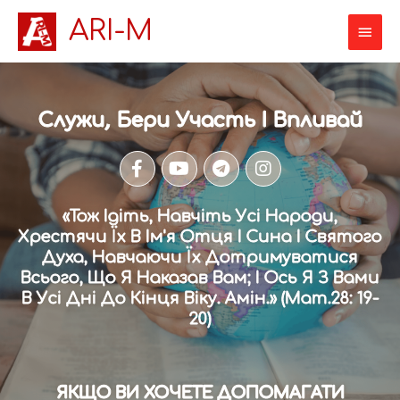
ARI-M
Служи, Бери Участь І Впливай
«Тож Ідіть, Навчіть Усі Народи,
Хрестячи Їх В Ім'я Отця І Сина І Святого
Духа, Навчаючи Їх Дотримуватися
Всього, Що Я Наказав Вам; І Ось Я З Вами
В Усі Дні До Кінця Віку. Амін.» (Мат.28: 19-
20)
ЯКЩО ВИ ХОЧЕТЕ ДОПОМАГАТИ