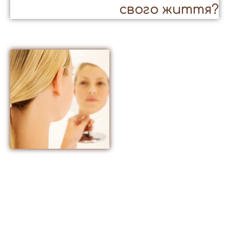
свого життя?
&
САМООЦІНКА