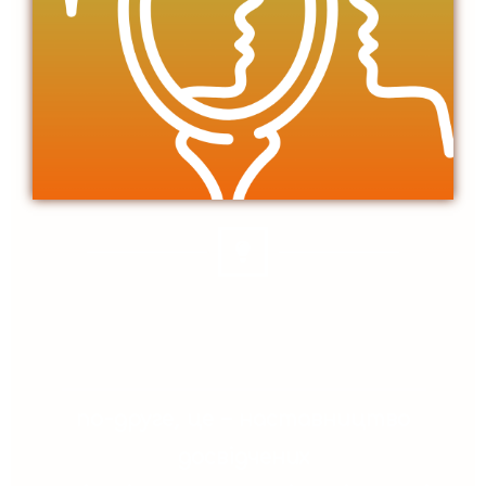
по-друге, це – наставництво
досвідчених