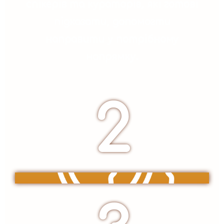
спікерів та кураторів, які готові
підказати, допомогти
направити у потрібному
напрямку.
2