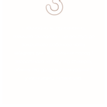
3
і, звичайно ж, однозначно,
важлива складова – це доступ до
закритого робочого чату
telegram для отримання порад і
зворотного зв’язку від спікерів,
обміну та досвіду спілкування с
учасниками інтенсива.