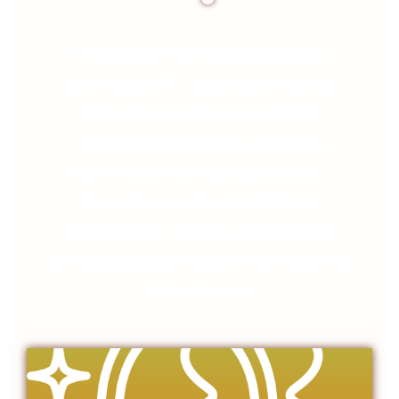
інтенсив “ідентифікація та
самооцінка” – це, насамперед,
структурне та покрокове
навчання з практичною та
ефективною методологією.
звичайно ж, включає відео,
конспекти, тести, зворотній
зв’язок, роботу над помилками та
спілкування.