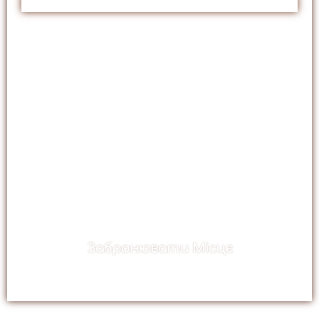
З чим пов'язані мої страхи та
невдоволення?
Від чого залежить мої
неконтрольовані емоції?
Чому я завжди незадоволений
оточуючими мене людьми?
ТОДІ РЕЄСТРУЙТЕСЯ ТА
ПОБАЧИМОСЯ В ЧАТІ!
Забронювати Місцє