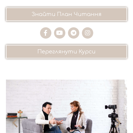
Знайти План Читання
Переглянути Курси