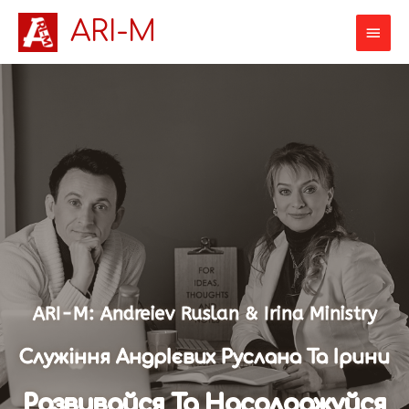
ARI-M
ARI-M: Andreiev Ruslan & Irina Ministry
Служіння АндрІєвих Руслана Та Ірини
Розвивайся Та Насолоджуйся