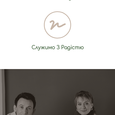
Служимо З Радістю