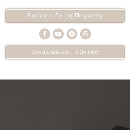
Вибрати Епізод Подкасту
Залишатися На Зв'язку