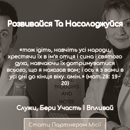
Розвивайся Та Насолоджуйся
«тож ідіть, навчіть усі народи,
хрестячи їх в ім'я отця і сина і святого
духа, навчаючи їх дотримуватися
всього, що я наказав вам; і ось я з вами в
усі дні до кінця віку. амін.» (мат.28: 19-
20)
Служи, Бери Участь І Впливай
Стати Партнером Місії