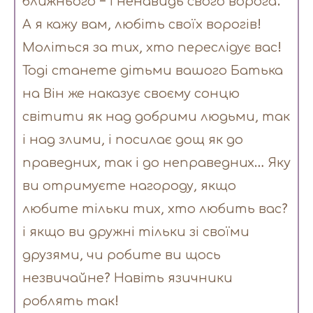
ближнього – і ненавидь свого ворога’.
А я кажу вам, любіть своїх ворогів!
Моліться за тих, хто переслідує вас!
Тоді станете дітьми вашого Батька
на Він же наказує своєму сонцю
світити як над добрими людьми, так
і над злими, і посилає дощ як до
праведних, так і до неправедних… Яку
ви отримуєте нагороду, якщо
любите тільки тих, хто любить вас?
і якщо ви дружні тільки зі своїми
друзями, чи робите ви щось
незвичайне? Навіть язичники
роблять так!