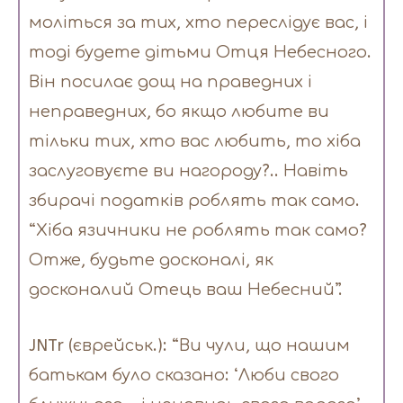
моліться за тих, хто переслідує вас, і
тоді будете дітьми Отця Небесного.
Він посилає дощ на праведних і
неправедних, бо якщо любите ви
тільки тих, хто вас любить, то хіба
заслуговуєте ви нагороду?.. Навіть
збирачі податків роблять так само.
“Хіба язичники не роблять так само?
Отже, будьте досконалі, як
досконалий Отець ваш Небесний”.
JNTr (єврейськ.): “Ви чули, що нашим
батькам було сказано: ‘Люби свого