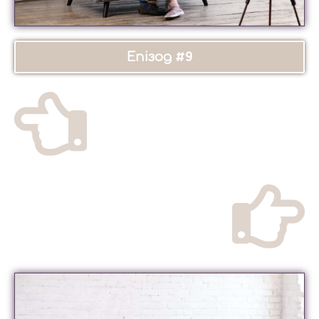
Епізод #9