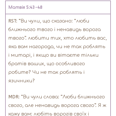
Матвія 5:43-48
RST: “Ви чули, що сказано: “люби
ближнього твого і ненавидь ворога
твого”. любити тих, хто любить вас,
яка вам нагорода, чи не так роблять
і митарі, і якщо ви вітаєте тільки
братів ваших, що особливого
робите? Чи не так роблять і
язичники?
MDR: “Ви чули слова: “Люби ближнього
свого, але ненавидь ворога свого”. Я ж
кажу вам: любіть ворогів своїх і