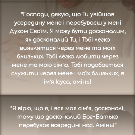
"Господи, дякую, що Ти увійшов
усередину мене і перебуваєш у мені
Духом Своїм. Я можу бути досконалим,
як досконалий Ти, і Тобі легко
виявлятися через мене та моїх
близьких. Тобі легко любити через
мене та мою сім'ю. Тобі подобається
служити через мене і моїх близьких, в
ім'я Ісуса, амінь!
"Я вірю, що я, і вся моя сім'я, досконалі,
тому що досконалий Бог-Батько
перебуває всередині нас. Амінь!"