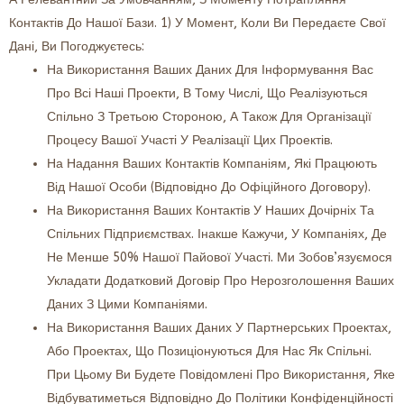
Контактів До Нашої Бази.
1) У Момент, Коли Ви Передаєте Свої
Дані, Ви Погоджуєтесь:
На Використання Ваших Даних Для Інформування Вас
Про Всі Наші Проекти, В Тому Числі, Що Реалізуються
Спільно З Третьою Стороною, А Також Для Організації
Процесу Вашої Участі У Реалізації Цих Проектів.
На Надання Ваших Контактів Компаніям, Які Працюють
Від Нашої Особи (відповідно До Офіційного Договору).
На Використання Ваших Контактів У Наших Дочірніх Та
Спільних Підприємствах. Інакше Кажучи, У Компаніях, Де
Не Менше 50% Нашої Пайової Участі. Ми Зобов’язуємося
Укладати Додатковий Договір Про Нерозголошення Ваших
Даних З Цими Компаніями.
На Використання Ваших Даних У Партнерських Проектах,
Або Проектах, Що Позиціонуються Для Нас Як Спільні.
При Цьому Ви Будете Повідомлені Про Використання, Яке
Відбуватиметься Відповідно До Політики Конфіденційності