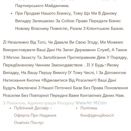
Партнерського Майданчика.
При Продажі Нашого Бізнесу, Тому Що Ми В Даному
Випадку Залишаємо За Собою Право Передати Бізнес
Новому Власнику Повністю, Разом З Клієнтською Базою.
2) Незалежно Від Того, Чи Давали Ви Свою Згоду, Ми Можемо
Використовувати Ваші Дані На Запит Державних Служб, А Також
З Метою Захисту Та Запобігання Протиправним Діям У Порядку,
Передбаченому Чинним Законодавством. .
3) У Будь-Якому
Випадку, На Вашу Першу Вимогу (у Тому Числі, І За Допомогою
Натискання Кнопки «відмовитися Від Розсилки»)
Ваші Дані
Будуть Виключені З Нашої Поточної Бази Без Права Поновлення
Розсилки Без Повторної Передачі Вами Контактних Даних Нам.
З Повагою, Адміністрація Ресурсу
Www.ari-M.com
Публічний Договір –
Політика
Оферта Про Надання
Конфіденційності
Освітніх Послуг.