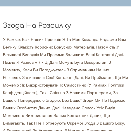
Згода На Розсилку
У Рамках Всіх Наших Проектів Я Та Моя Команда Надаємо Вам
Велику Кількість Корисних Бонусних Матеріалів. Натомість У
Більшості Випадків Ми Просимо Залишити Ваші Контактні Дані.
Нижче Я Розповім Як Ці Дані Можуть Бути Використані З
Моменту, Коли Ви Погоджуєтесь З Отриманням Наших
Розсилок.
Залишаючи Свої Контактні Дані, Ви Приймаєте, Що Ми
Можемо Як Використовувати Їх Самостійно (у Рамках Політики
Конфіденційності), Так І Спільно З Нашими Партнерами, За
Вашою Попередньою Згодою. Без Вашої Згоди Ми Не Надаємо
Ваших Особистих Даних.
Далі Наведено Список Усіх Видів
Можливого Використання Ваших Контактних Даних, Що
Вимагають, Так І Не Потребують Окремої Згоди З Вашого Боку,
А Релевантний За Умовчанням, З Моменту Потрапляння