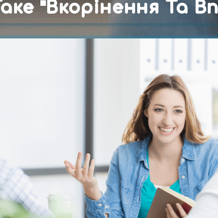
аке "вкорінення Та Вп