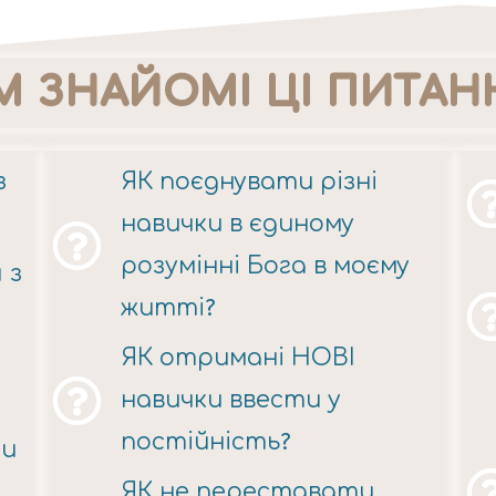
М ЗНАЙОМІ ЦІ ПИТАН
з
ЯК поєднувати різні
навички в єдиному
розумінні Бога в моєму
 з
житті?
ЯК отримані НОВІ
навички ввести у
постійність?
ти
ЯК не переставати