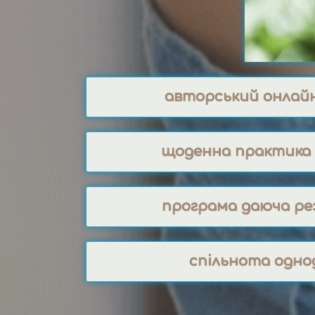
авторський онлай
щоденна практика 
програма даюча р
спільнота одно