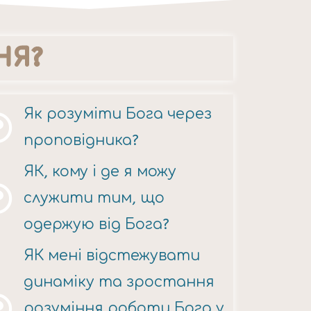
НЯ?
Як розуміти Бога через
проповідника?
ЯК, кому і де я можу
служити тим, що
одержую від Бога?
ЯК мені відстежувати
динаміку та зростання
розуміння роботи Бога у