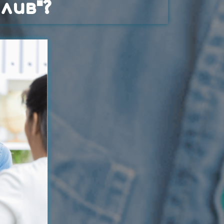
лив"?