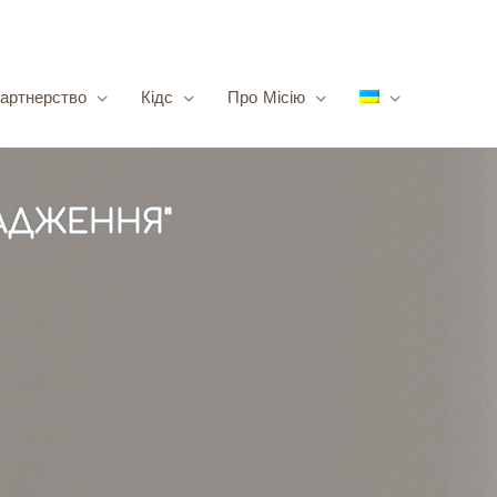
артнерство
Кідс
Про Місію
ВАДЖЕННЯ"