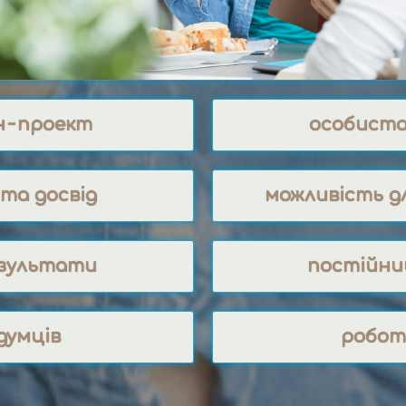
н-проект
особиста
та досвід
можливість д
езультати
постійни
думців
робот