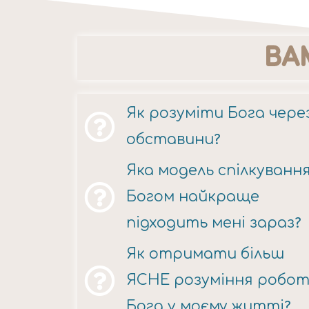
ВА
Як розуміти Бога чере
обставини?
Яка модель спілкування
Богом найкраще
підходить мені зараз?
Як отримати більш
ЯСНЕ розуміння робо
Бога у моєму житті?