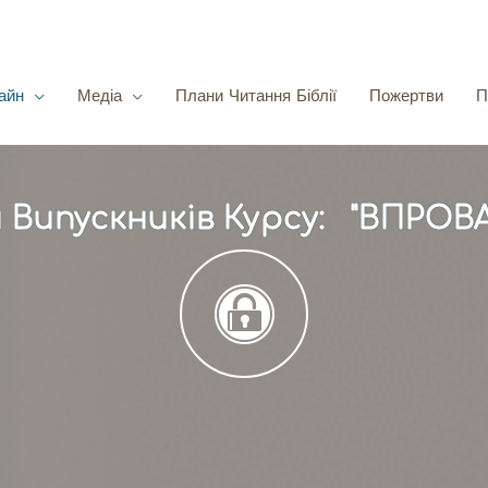
айн
Медіа
Плани Читання Біблії
Пожертви
П
я Випускників Курсу: "ВПРО