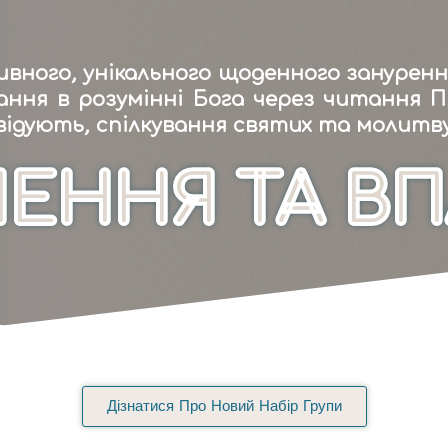
вного, унікального щоденного зануренн
ання в розумінні Бога через читання 
ідують, спілкування святих та молитву
НЕННЯ ТА В
Дізнатися Про Новий Набір Групи