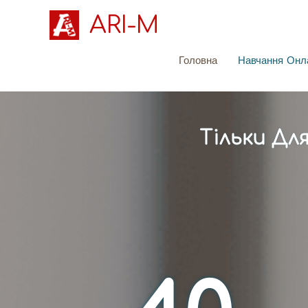
ARI-M
Головна
Навчання Онл
Тільки Дл