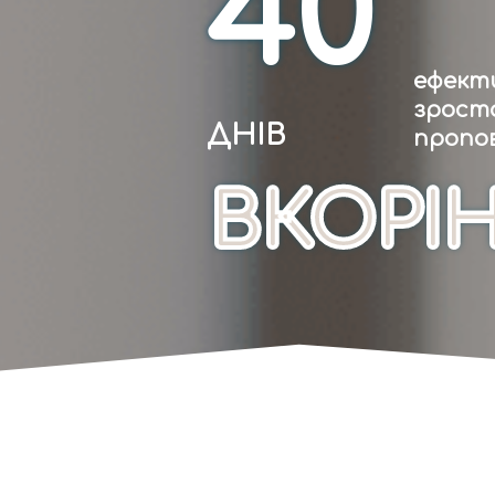
40
ефекти
зрост
ДНІВ
пропов
ВКОРІ