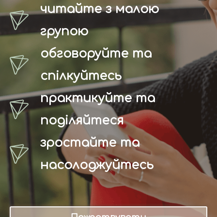
читайте з малою
групою
обговоруйте та
спілкуйтесь
практикуйте та
поділяйтеся
зростайте та
насолоджуйтесь