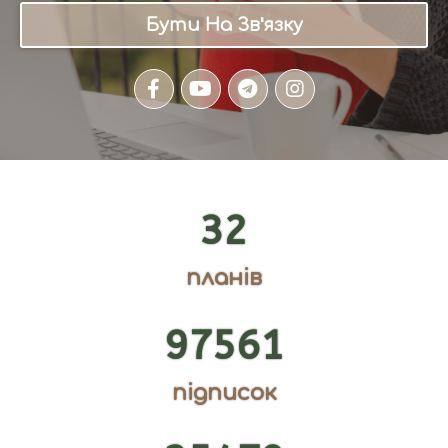
Бути На Зв'язку
32
планів
97561
підписок