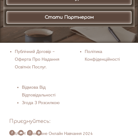
Стати Партнером
Публічний Договір –
Політика
Оферта Про Надання
Конфіденційності
Освітніх Послуг.
Відмова Від
Відповідальності
Згода З Розсилкою
Приєднуйтесь:
© ARI-M Ефективне Онлайн Навчання 2024