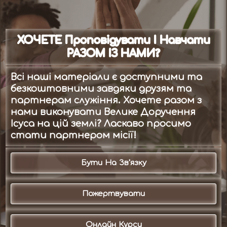
ХОЧЕТЕ Проповідувати І Навчати
РАЗОМ ІЗ НАМИ?
Всі наші матеріали є доступними та
безкоштовними завдяки друзям та
партнерам служіння. Хочете разом з
нами виконувати Велике Доручення
Ісуса на цій землі? Ласкаво просимо
стати партнером місії!
Бути На Зв'язку
Пожертвувати
Онлайн Курси