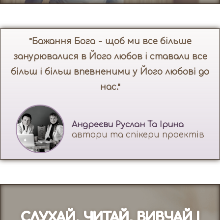
"Бажання Бога - щоб ми все більше
занурювалися в Його любов і ставали все
більш і більш впевненими у Його любові до
нас."
Андреєви Руслан Та Ірина
автори та спікери проектів
СЛУХАЙ, ЧИТАЙ, ВИВЧАЙ І