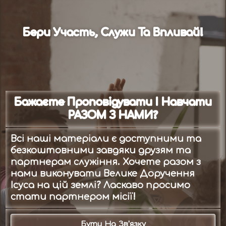
Бери Участь, Служи Та Впливай!
Бажаєте Проповідувати І Навчати
РАЗОМ З НАМИ?
Всі наші матеріали є доступними та
безкоштовними завдяки друзям та
партнерам служіння. Хочете разом з
нами виконувати Велике Доручення
Ісуса на цій землі? Ласкаво просимо
стати партнером місії!
Бути На Зв'язку