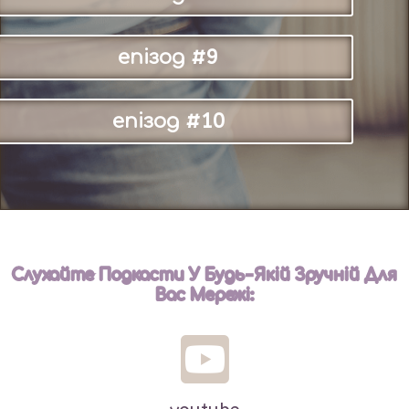
епізод #9
епізод #10
Слухайте Подкасти У Будь-Якій Зручній Для
Вас Мережі: