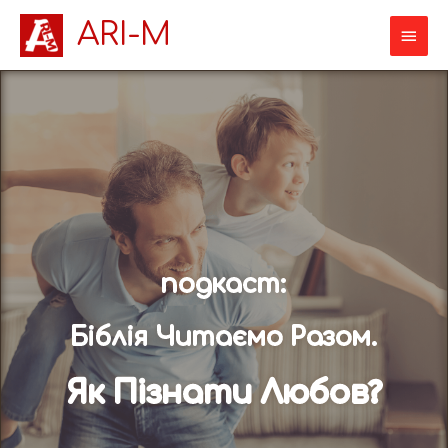
ARI-M
подкаст:
Біблія Читаємо Разом.
Як Пізнати Любов?