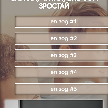
ЗРОСТАЙ
епізод #1
епізод #2
епізод #3
епізод #4
епізод #5