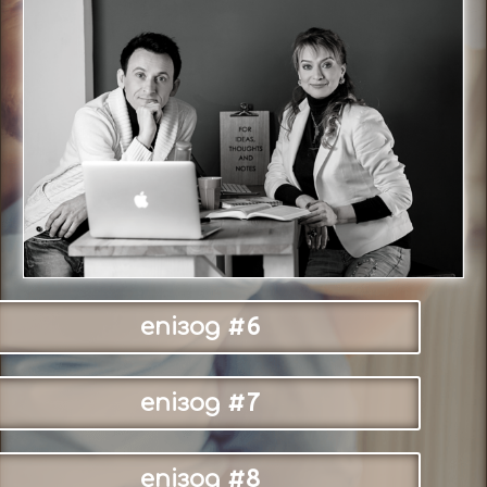
епізод #6
епізод #7
епізод #8