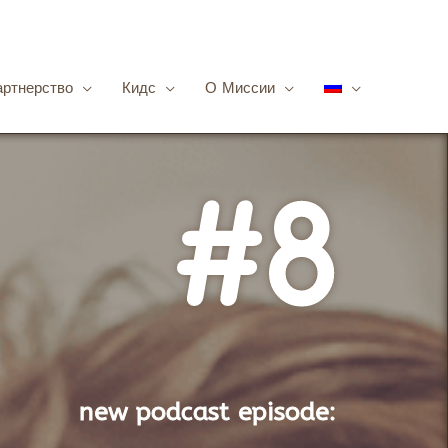
артнерство
Кидс
О Миссии
#8
new podcast episode​: