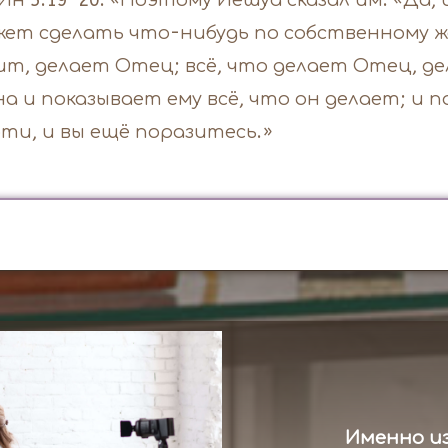
): Ин 5:19-20: «Поэтому Йешуа сказал им: «Да
жет сделать что-нибудь по собственному ж
дит, делает Отец; всё, что делает Отец, де
а и показывает ему всё, что он делает; и п
эти, и вы ещё поразитесь.»
Именно из