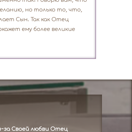
, именно так! Говорю вам, что
еланию, но только то, что,
лает Сын. Так как Отец
окажет ему более великие
-за Своей любви Отец