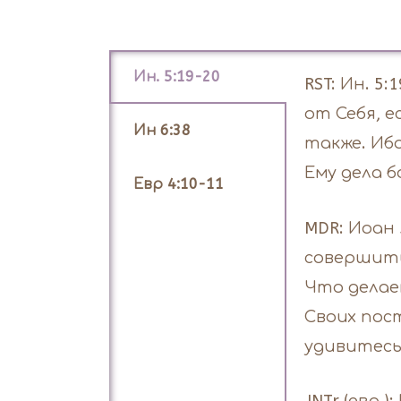
Ин. 5:19-20
RST: Ин. 
от Себя, 
Ин 6:38
также. Иб
Ему дела б
Евр 4:10-11
MDR: Иоан 
совершить
Что делае
Своих пос
удивитесь