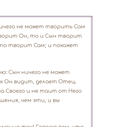
 ничего не может творить Сам
творит Он, то и Сын творит
что творит Сам; и покажет
орю: Сын ничего не может
ак Он видит, делает Отец.
а Своего и не таит от Него
шения, чем эти, и вы