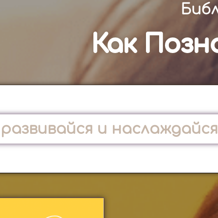
Библ
Как Позн
развивайся и наслаждайся