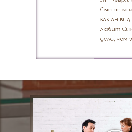
JNTr (евр.
Сын не мо
как он ви
любит Сын
дела, чем 