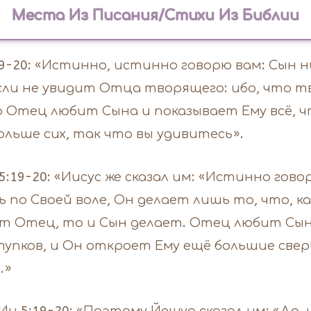
Места Из Писания/Стихи Из Библии
5:19-20: «Истинно, истинно говорю вам: Сын
если не увидит Отца творящего: ибо, что 
о Отец любит Сына и показывает Ему всё, 
ольше сих, так что вы удивитесь».
5:19-20: «Иисус же сказал им: «Истинно гов
 по Своей воле, Он делает лишь то, что, к
т Отец, то и Сын делает. Отец любит Сын
тупков, и Он откроет Ему ещё большие свер
.»