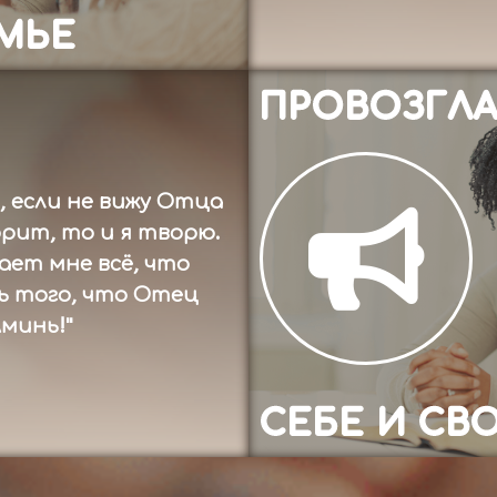
ЕМЬЕ
ПРОВОЗГЛ
, если не вижу Отца
рит, то и я творю.
ает мне всё, что
ь того, что Отец
минь!"
СЕБЕ И СВ